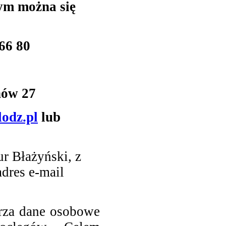
ym można się
66 80
nów 27
odz.pl
lub
ur Błażyński
, z
dres e-mail
rza dane osobowe