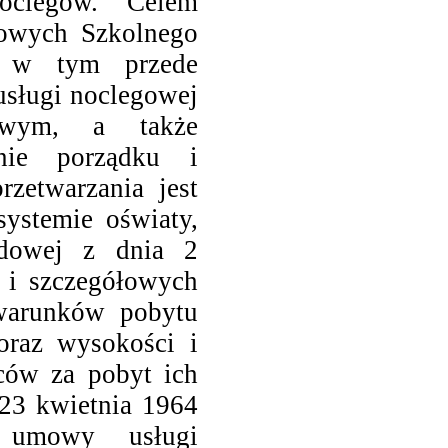
noclegów. Celem
utowych Szkolnego
, w tym przede
 usługi noclegowej
owym, a także
nie porządku i
rzetwarzania jest
ystemie oświaty,
odowej z dnia 2
 i szczegółowych
 warunków pobytu
oraz wysokości i
iców za pobyt ich
 23 kwietnia 1964
 umowy usługi