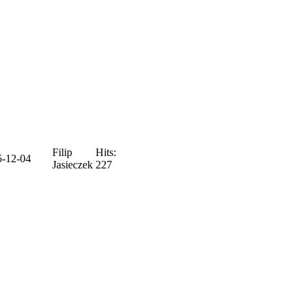
Filip
Hits:
5-12-04
Jasieczek
227