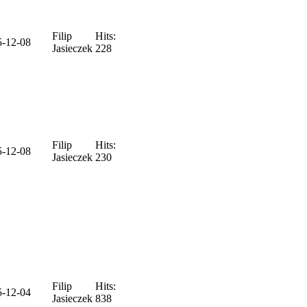
Filip
Hits:
5-12-08
Jasieczek
228
Filip
Hits:
5-12-08
Jasieczek
230
Filip
Hits:
5-12-04
Jasieczek
838