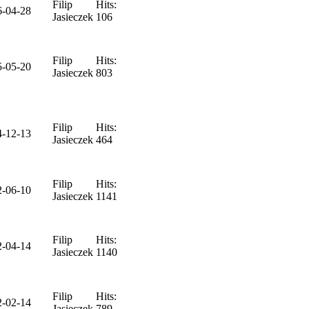
Filip
Hits:
6-04-28
Jasieczek
106
Filip
Hits:
5-05-20
Jasieczek
803
Filip
Hits:
4-12-13
Jasieczek
464
Filip
Hits:
2-06-10
Jasieczek
1141
Filip
Hits:
2-04-14
Jasieczek
1140
Filip
Hits:
2-02-14
Jasieczek
789