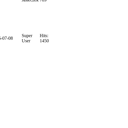
Super
Hits:
5-07-08
User
1450